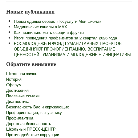
Главная
Новые публикации
Сведения об образовательной организации
Новый единый сервис «Госуслуги Моя школа»
Информационная безопасность
Медицинские каналы в МАХ
Как правильно мыть овощи и фрукты
Новости
Итоги проведения профвизитов за 2 квартал 2026 года
РОСМОЛОДЕЖЬ И ФОНД ГУМАНИТАРНЫХ ПРОЕКТОВ
Контакты
ОБЪЕДИНЯЮТ ПРОФОРИЕНТАЦИЮ, ВОСПИТАНИЕ
ЦЕННОСТЕЙ ГУМАНИЗМА И МОЛОДЕЖНЫЕ ИНИЦИАТИВЫ
Центр "Точка Роста"
Обратите внимание
Педагогам
Школьная жизнь
Ученикам
История
Сферум
Родителям
Достижения
Полезные ссылки.
ГИА
Диагностика
Безопасность Вас и окружающих
Роспотребнадзор информирует
Профориентация, выпускнику
Профилактика
Школьный лагерь
Дорожная безопасность
Школьный ПРЕСС-ЦЕНТР
Противодействие коррупции