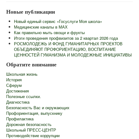
Главная
Новые публикации
Сведения об образовательной организации
Новый единый сервис «Госуслуги Моя школа»
Информационная безопасность
Медицинские каналы в МАХ
Как правильно мыть овощи и фрукты
Новости
Итоги проведения профвизитов за 2 квартал 2026 года
РОСМОЛОДЕЖЬ И ФОНД ГУМАНИТАРНЫХ ПРОЕКТОВ
Контакты
ОБЪЕДИНЯЮТ ПРОФОРИЕНТАЦИЮ, ВОСПИТАНИЕ
ЦЕННОСТЕЙ ГУМАНИЗМА И МОЛОДЕЖНЫЕ ИНИЦИАТИВЫ
Центр "Точка Роста"
Обратите внимание
Педагогам
Школьная жизнь
Ученикам
История
Сферум
Родителям
Достижения
Полезные ссылки.
ГИА
Диагностика
Безопасность Вас и окружающих
Роспотребнадзор информирует
Профориентация, выпускнику
Профилактика
Школьный лагерь
Дорожная безопасность
Школьный ПРЕСС-ЦЕНТР
Противодействие коррупции