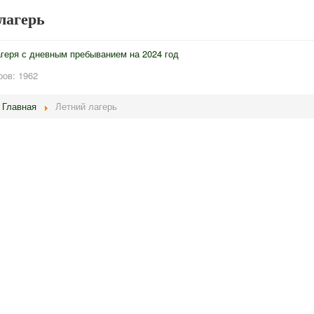
лагерь
геря с дневным пребыванием на 2024 год
ов: 1962
Главная
Летний лагерь