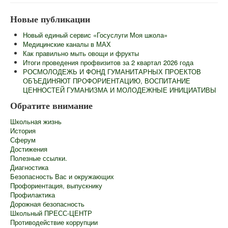
Главная
Новые публикации
Сведения об образовательной организации
Новый единый сервис «Госуслуги Моя школа»
Информационная безопасность
Медицинские каналы в МАХ
Как правильно мыть овощи и фрукты
Новости
Итоги проведения профвизитов за 2 квартал 2026 года
РОСМОЛОДЕЖЬ И ФОНД ГУМАНИТАРНЫХ ПРОЕКТОВ
Контакты
ОБЪЕДИНЯЮТ ПРОФОРИЕНТАЦИЮ, ВОСПИТАНИЕ
ЦЕННОСТЕЙ ГУМАНИЗМА И МОЛОДЕЖНЫЕ ИНИЦИАТИВЫ
Центр "Точка Роста"
Обратите внимание
Педагогам
Школьная жизнь
Ученикам
История
Сферум
Родителям
Достижения
Полезные ссылки.
ГИА
Диагностика
Безопасность Вас и окружающих
Роспотребнадзор информирует
Профориентация, выпускнику
Профилактика
Школьный лагерь
Дорожная безопасность
Школьный ПРЕСС-ЦЕНТР
Противодействие коррупции