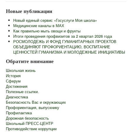
Главная
Новые публикации
Сведения об образовательной организации
Новый единый сервис «Госуслуги Моя школа»
Информационная безопасность
Медицинские каналы в МАХ
Как правильно мыть овощи и фрукты
Новости
Итоги проведения профвизитов за 2 квартал 2026 года
РОСМОЛОДЕЖЬ И ФОНД ГУМАНИТАРНЫХ ПРОЕКТОВ
Контакты
ОБЪЕДИНЯЮТ ПРОФОРИЕНТАЦИЮ, ВОСПИТАНИЕ
ЦЕННОСТЕЙ ГУМАНИЗМА И МОЛОДЕЖНЫЕ ИНИЦИАТИВЫ
Центр "Точка Роста"
Обратите внимание
Педагогам
Школьная жизнь
Ученикам
История
Сферум
Родителям
Достижения
Полезные ссылки.
ГИА
Диагностика
Безопасность Вас и окружающих
Роспотребнадзор информирует
Профориентация, выпускнику
Профилактика
Школьный лагерь
Дорожная безопасность
Школьный ПРЕСС-ЦЕНТР
Противодействие коррупции