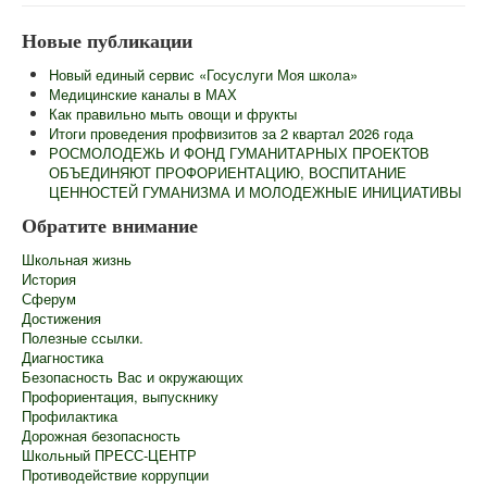
Главная
Новые публикации
Сведения об образовательной организации
Новый единый сервис «Госуслуги Моя школа»
Информационная безопасность
Медицинские каналы в МАХ
Как правильно мыть овощи и фрукты
Новости
Итоги проведения профвизитов за 2 квартал 2026 года
РОСМОЛОДЕЖЬ И ФОНД ГУМАНИТАРНЫХ ПРОЕКТОВ
Контакты
ОБЪЕДИНЯЮТ ПРОФОРИЕНТАЦИЮ, ВОСПИТАНИЕ
ЦЕННОСТЕЙ ГУМАНИЗМА И МОЛОДЕЖНЫЕ ИНИЦИАТИВЫ
Центр "Точка Роста"
Обратите внимание
Педагогам
Школьная жизнь
Ученикам
История
Сферум
Родителям
Достижения
Полезные ссылки.
ГИА
Диагностика
Безопасность Вас и окружающих
Роспотребнадзор информирует
Профориентация, выпускнику
Профилактика
Школьный лагерь
Дорожная безопасность
Школьный ПРЕСС-ЦЕНТР
Противодействие коррупции