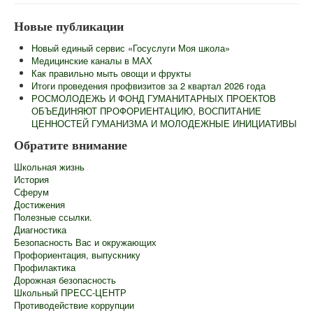
Главная
Новые публикации
Сведения об образовательной организации
Новый единый сервис «Госуслуги Моя школа»
Информационная безопасность
Медицинские каналы в МАХ
Как правильно мыть овощи и фрукты
Новости
Итоги проведения профвизитов за 2 квартал 2026 года
РОСМОЛОДЕЖЬ И ФОНД ГУМАНИТАРНЫХ ПРОЕКТОВ
Контакты
ОБЪЕДИНЯЮТ ПРОФОРИЕНТАЦИЮ, ВОСПИТАНИЕ
ЦЕННОСТЕЙ ГУМАНИЗМА И МОЛОДЕЖНЫЕ ИНИЦИАТИВЫ
Центр "Точка Роста"
Обратите внимание
Педагогам
Школьная жизнь
Ученикам
История
Сферум
Родителям
Достижения
Полезные ссылки.
ГИА
Диагностика
Безопасность Вас и окружающих
Роспотребнадзор информирует
Профориентация, выпускнику
Профилактика
Школьный лагерь
Дорожная безопасность
Школьный ПРЕСС-ЦЕНТР
Противодействие коррупции