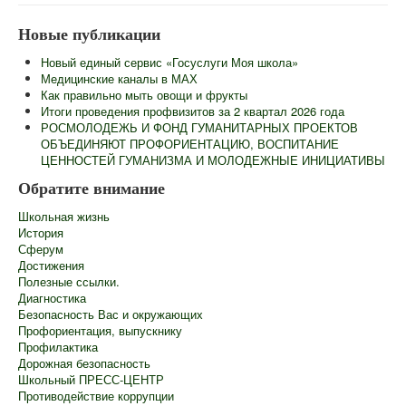
Главная
Новые публикации
Сведения об образовательной организации
Новый единый сервис «Госуслуги Моя школа»
Информационная безопасность
Медицинские каналы в МАХ
Как правильно мыть овощи и фрукты
Новости
Итоги проведения профвизитов за 2 квартал 2026 года
РОСМОЛОДЕЖЬ И ФОНД ГУМАНИТАРНЫХ ПРОЕКТОВ
Контакты
ОБЪЕДИНЯЮТ ПРОФОРИЕНТАЦИЮ, ВОСПИТАНИЕ
ЦЕННОСТЕЙ ГУМАНИЗМА И МОЛОДЕЖНЫЕ ИНИЦИАТИВЫ
Центр "Точка Роста"
Обратите внимание
Педагогам
Школьная жизнь
Ученикам
История
Сферум
Родителям
Достижения
Полезные ссылки.
ГИА
Диагностика
Безопасность Вас и окружающих
Роспотребнадзор информирует
Профориентация, выпускнику
Профилактика
Школьный лагерь
Дорожная безопасность
Школьный ПРЕСС-ЦЕНТР
Противодействие коррупции