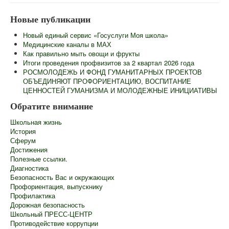
Главная
Новые публикации
Сведения об образовательной организации
Новый единый сервис «Госуслуги Моя школа»
Информационная безопасность
Медицинские каналы в МАХ
Как правильно мыть овощи и фрукты
Новости
Итоги проведения профвизитов за 2 квартал 2026 года
РОСМОЛОДЕЖЬ И ФОНД ГУМАНИТАРНЫХ ПРОЕКТОВ
Контакты
ОБЪЕДИНЯЮТ ПРОФОРИЕНТАЦИЮ, ВОСПИТАНИЕ
ЦЕННОСТЕЙ ГУМАНИЗМА И МОЛОДЕЖНЫЕ ИНИЦИАТИВЫ
Центр "Точка Роста"
Обратите внимание
Педагогам
Школьная жизнь
Ученикам
История
Сферум
Родителям
Достижения
Полезные ссылки.
ГИА
Диагностика
Безопасность Вас и окружающих
Роспотребнадзор информирует
Профориентация, выпускнику
Профилактика
Школьный лагерь
Дорожная безопасность
Школьный ПРЕСС-ЦЕНТР
Противодействие коррупции