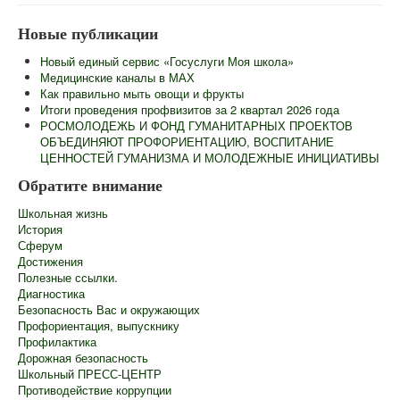
Главная
Новые публикации
Сведения об образовательной организации
Новый единый сервис «Госуслуги Моя школа»
Информационная безопасность
Медицинские каналы в МАХ
Как правильно мыть овощи и фрукты
Новости
Итоги проведения профвизитов за 2 квартал 2026 года
РОСМОЛОДЕЖЬ И ФОНД ГУМАНИТАРНЫХ ПРОЕКТОВ
Контакты
ОБЪЕДИНЯЮТ ПРОФОРИЕНТАЦИЮ, ВОСПИТАНИЕ
ЦЕННОСТЕЙ ГУМАНИЗМА И МОЛОДЕЖНЫЕ ИНИЦИАТИВЫ
Центр "Точка Роста"
Обратите внимание
Педагогам
Школьная жизнь
Ученикам
История
Сферум
Родителям
Достижения
Полезные ссылки.
ГИА
Диагностика
Безопасность Вас и окружающих
Роспотребнадзор информирует
Профориентация, выпускнику
Профилактика
Школьный лагерь
Дорожная безопасность
Школьный ПРЕСС-ЦЕНТР
Противодействие коррупции